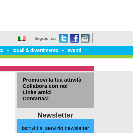
Twitter
Facebook
dillo
Seguici su
a
Italiano
un
to
locali & divertimento
eventi
amico
Promuovi la tua attività
Collabora con noi
Links amici
Contattaci
Newsletter
Iscriviti al servizio newsletter