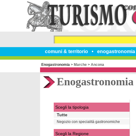
comuni & territorio
enogastronomia
Enogastronomia
>
Marche
>
Ancona
Enogastronomia
Scegli la tipologia
Tutte
Negozio con specialità gastronomiche
Scegli la Regione