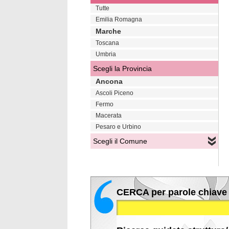
Tutte
Emilia Romagna
Marche
Toscana
Umbria
Scegli la Provincia
Ancona
Ascoli Piceno
Fermo
Macerata
Pesaro e Urbino
Scegli il Comune
CERCA per parole chiave