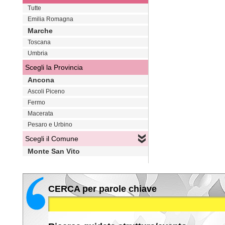
Tutte
Emilia Romagna
Marche
Toscana
Umbria
Scegli la Provincia
Ancona
Ascoli Piceno
Fermo
Macerata
Pesaro e Urbino
Scegli il Comune
Monte San Vito
CERCA per parole chiave