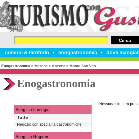
Cerca
comuni & territorio
enogastronomia
dove mangiar
Enogastronomia
>
Marche
>
Ancona
>
Monte San Vito
Enogastronomia
Nessuna struttura pres
Scegli la tipologia
Tutte
Negozio con specialità gastronomiche
Scegli la Regione