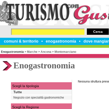
Cerca
comuni & territorio
enogastronomia
dove mangiar
Enogastronomia
>
Marche
>
Ancona
>
Montemarciano
Enogastronomia
Nessuna struttura pres
Scegli la tipologia
Tutte
Negozio con specialità gastronomiche
Scegli la Regione