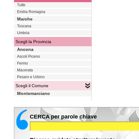
Tutte
Emilia Romagna
Marche
Toscana
Umbria
Scegli la Provincia
Ancona
Ascoli Piceno
Fermo
Macerata
Pesaro e Urbino
Scegli il Comune
Montemarciano
CERCA per parole chiave