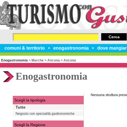
Cerca
comuni & territorio
enogastronomia
dove mangiar
Enogastronomia
>
Marche
>
Ancona
>
Ancona
Enogastronomia
Nessuna struttura pres
Scegli la tipologia
Tutte
Negozio con specialità gastronomiche
Scegli la Regione