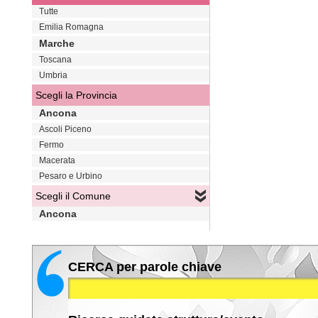
Tutte
Emilia Romagna
Marche
Toscana
Umbria
Scegli la Provincia
Ancona
Ascoli Piceno
Fermo
Macerata
Pesaro e Urbino
Scegli il Comune
Ancona
CERCA per parole chiave