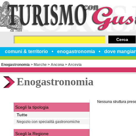
Cerca
comuni & territorio
enogastronomia
dove mangiar
Enogastronomia
>
Marche
>
Ancona
>
Arcevia
Enogastronomia
Nessuna struttura pres
Scegli la tipologia
Tutte
Negozio con specialità gastronomiche
Scegli la Regione