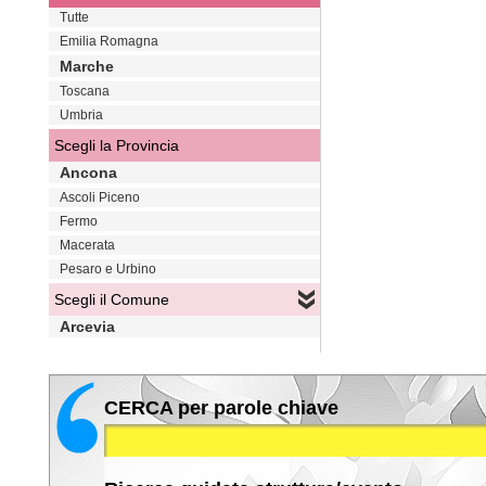
Tutte
Emilia Romagna
Marche
Toscana
Umbria
Scegli la Provincia
Ancona
Ascoli Piceno
Fermo
Macerata
Pesaro e Urbino
Scegli il Comune
Arcevia
CERCA per parole chiave