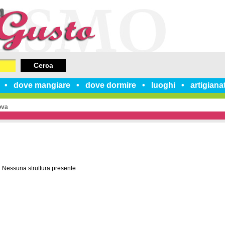
Cerca
dove mangiare
dove dormire
luoghi
artigiana
ova
Nessuna struttura presente