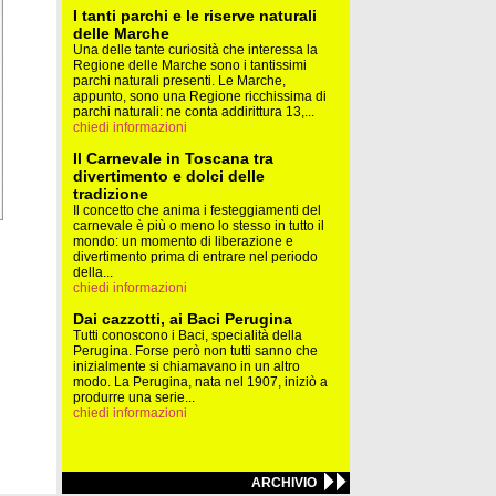
I tanti parchi e le riserve naturali
delle Marche
Una delle tante curiosità che interessa la
Regione delle Marche sono i tantissimi
parchi naturali presenti. Le Marche,
appunto, sono una Regione ricchissima di
parchi naturali: ne conta addirittura 13,...
chiedi informazioni
Il Carnevale in Toscana tra
divertimento e dolci delle
tradizione
Il concetto che anima i festeggiamenti del
carnevale è più o meno lo stesso in tutto il
mondo: un momento di liberazione e
divertimento prima di entrare nel periodo
della...
chiedi informazioni
Dai cazzotti, ai Baci Perugina
Tutti conoscono i Baci, specialità della
Perugina. Forse però non tutti sanno che
inizialmente si chiamavano in un altro
modo. La Perugina, nata nel 1907, iniziò a
produrre una serie...
chiedi informazioni
ARCHIVIO