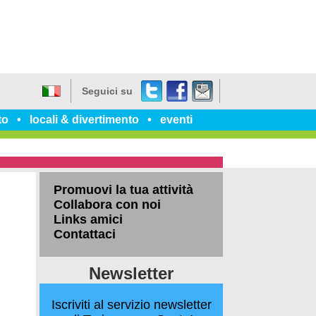
Twitter
Facebook
dillo
Seguici su
a
Italiano
un
to
locali & divertimento
eventi
amico
Promuovi la tua attività
Collabora con noi
Links amici
Contattaci
Newsletter
Iscriviti al servizio newsletter