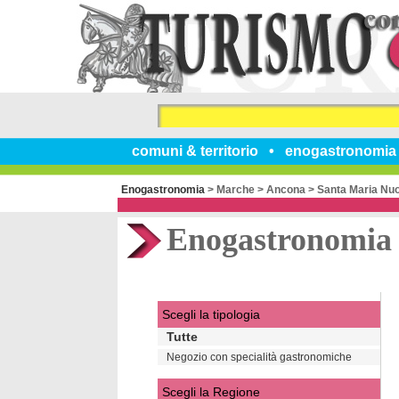
comuni & territorio
enogastronomia
Enogastronomia
>
Marche
>
Ancona
>
Santa Maria Nu
Enogastronomia
Scegli la tipologia
Tutte
Negozio con specialità gastronomiche
Scegli la Regione