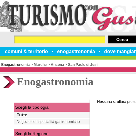
Cerca
comuni & territorio
enogastronomia
dove mangiar
Enogastronomia
>
Marche
>
Ancona
>
San Paolo di Jesi
Enogastronomia
Nessuna struttura pres
Scegli la tipologia
Tutte
Negozio con specialità gastronomiche
Scegli la Regione