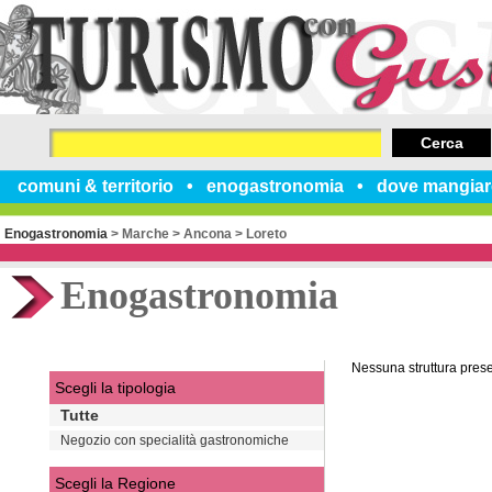
Cerca
comuni & territorio
enogastronomia
dove mangiar
Enogastronomia
>
Marche
>
Ancona
>
Loreto
Enogastronomia
Nessuna struttura pres
Scegli la tipologia
Tutte
Negozio con specialità gastronomiche
Scegli la Regione