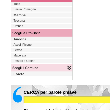
Tutte
Emilia Romagna
Marche
Toscana
Umbria
Scegli la Provincia
Ancona
Ascoli Piceno
Fermo
Macerata
Pesaro e Urbino
Scegli il Comune
Loreto
CERCA per parole chiave