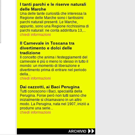
I tanti parchi e le riserve naturali
delle Marche
Una delle tante curiosità che interessa la
Regione delle Marche sono i tantissimi
parchi naturali presenti. Le Marche,
appunto, sono una Regione ricchissima di
parchi naturali: ne conta addirittura 13,...
chiedi informazioni
Il Carnevale in Toscana tra
divertimento e dolci delle
tradizione
Il concetto che anima i festeggiamenti del
carnevale è più o meno lo stesso in tutto il
mondo: un momento di liberazione e
divertimento prima di entrare nel periodo
della...
chiedi informazioni
Dai cazzotti, ai Baci Perugina
Tutti conoscono i Baci, specialità della
Perugina. Forse però non tutti sanno che
inizialmente si chiamavano in un altro
modo. La Perugina, nata nel 1907, iniziò a
produrre una serie...
chiedi informazioni
ARCHIVIO