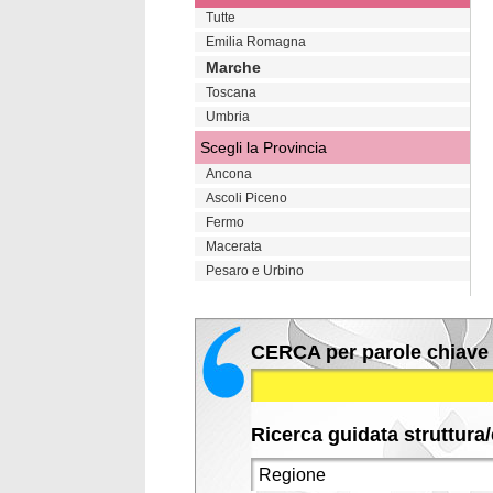
Tutte
Emilia Romagna
Marche
Toscana
Umbria
Scegli la Provincia
Ancona
Ascoli Piceno
Fermo
Macerata
Pesaro e Urbino
CERCA per parole chiave
Ricerca guidata struttura