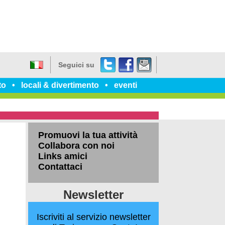
Twitter
Facebook
dillo
Seguici su
a
Italiano
un
to
locali & divertimento
eventi
amico
Promuovi la tua attività
Collabora con noi
Links amici
Contattaci
Newsletter
Iscriviti al servizio newsletter