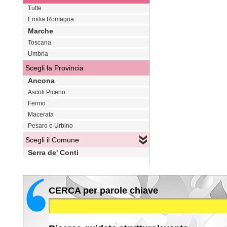
Tutte
Emilia Romagna
Marche
Toscana
Umbria
Scegli la Provincia
Ancona
Ascoli Piceno
Fermo
Macerata
Pesaro e Urbino
Scegli il Comune
Serra de' Conti
CERCA per parole chiave