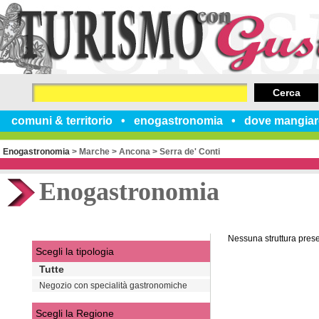
Cerca
comuni & territorio
enogastronomia
dove mangiar
Enogastronomia
>
Marche
>
Ancona
>
Serra de' Conti
Enogastronomia
Nessuna struttura pres
Scegli la tipologia
Tutte
Negozio con specialità gastronomiche
Scegli la Regione