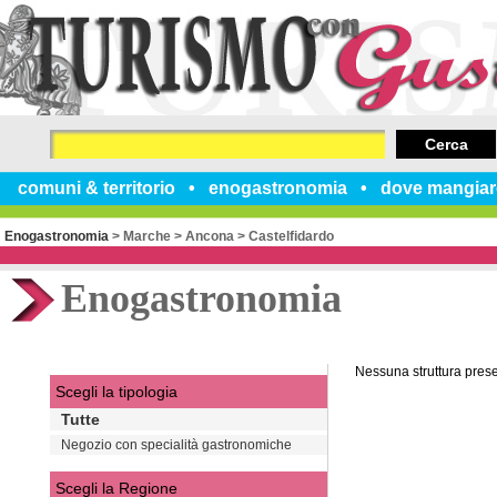
Cerca
comuni & territorio
enogastronomia
dove mangiar
Enogastronomia
>
Marche
>
Ancona
>
Castelfidardo
Enogastronomia
Nessuna struttura pres
Scegli la tipologia
Tutte
Negozio con specialità gastronomiche
Scegli la Regione