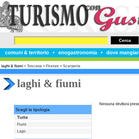
Cerca
comuni & territorio
enogastronomia
dove mangiar
laghi & fiumi
>
Toscana
>
Firenze
>
Scarperia
laghi & fiumi
Nessuna struttura pres
Scegli la tipologia
Tutte
Fiumi
Lago