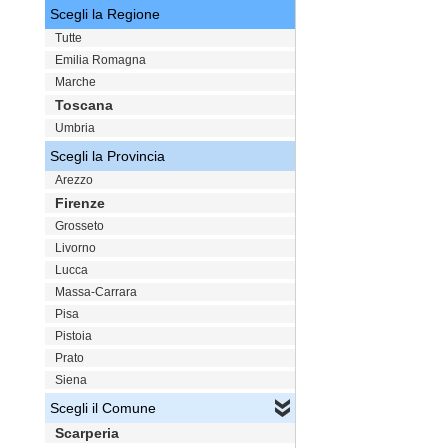
Scegli la Regione
Tutte
Emilia Romagna
Marche
Toscana
Umbria
Scegli la Provincia
Arezzo
Firenze
Grosseto
Livorno
Lucca
Massa-Carrara
Pisa
Pistoia
Prato
Siena
Scegli il Comune
Scarperia