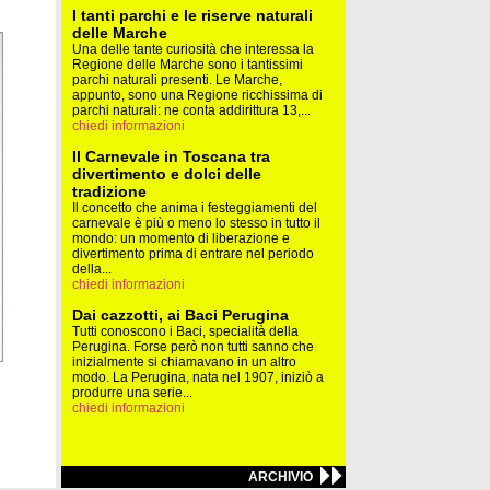
I tanti parchi e le riserve naturali
delle Marche
Una delle tante curiosità che interessa la
Regione delle Marche sono i tantissimi
parchi naturali presenti. Le Marche,
appunto, sono una Regione ricchissima di
parchi naturali: ne conta addirittura 13,...
chiedi informazioni
Il Carnevale in Toscana tra
divertimento e dolci delle
tradizione
Il concetto che anima i festeggiamenti del
carnevale è più o meno lo stesso in tutto il
mondo: un momento di liberazione e
divertimento prima di entrare nel periodo
della...
chiedi informazioni
Dai cazzotti, ai Baci Perugina
Tutti conoscono i Baci, specialità della
Perugina. Forse però non tutti sanno che
inizialmente si chiamavano in un altro
modo. La Perugina, nata nel 1907, iniziò a
produrre una serie...
chiedi informazioni
ARCHIVIO