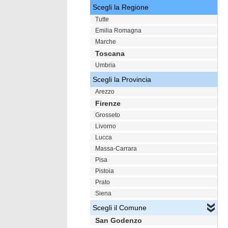
Scegli la Regione
Tutte
Emilia Romagna
Marche
Toscana
Umbria
Scegli la Provincia
Arezzo
Firenze
Grosseto
Livorno
Lucca
Massa-Carrara
Pisa
Pistoia
Prato
Siena
Scegli il Comune
San Godenzo