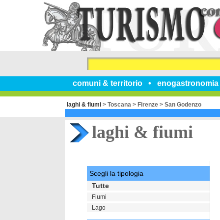
comuni & territorio
enogastronomia
laghi & fiumi
>
Toscana
>
Firenze
>
San Godenzo
laghi & fiumi
Scegli la tipologia
Tutte
Fiumi
Lago