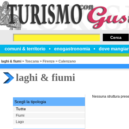
Cerca
comuni & territorio
enogastronomia
dove mangiar
laghi & fiumi
>
Toscana
>
Firenze
>
Calenzano
laghi & fiumi
Nessuna struttura pres
Scegli la tipologia
Tutte
Fiumi
Lago