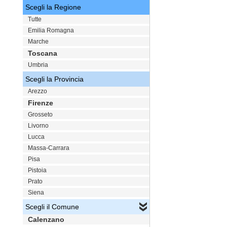
Scegli la Regione
Tutte
Emilia Romagna
Marche
Toscana
Umbria
Scegli la Provincia
Arezzo
Firenze
Grosseto
Livorno
Lucca
Massa-Carrara
Pisa
Pistoia
Prato
Siena
Scegli il Comune
Calenzano