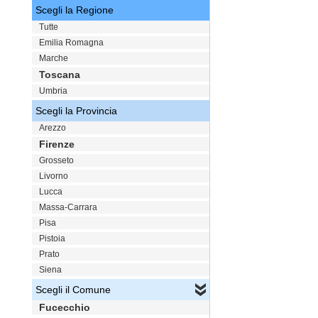
Scegli la Regione
Tutte
Emilia Romagna
Marche
Toscana
Umbria
Scegli la Provincia
Arezzo
Firenze
Grosseto
Livorno
Lucca
Massa-Carrara
Pisa
Pistoia
Prato
Siena
Scegli il Comune
Fucecchio