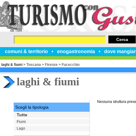
Cerca
comuni & territorio
enogastronomia
dove mangiar
laghi & fiumi
>
Toscana
>
Firenze
>
Fucecchio
laghi & fiumi
Nessuna struttura pres
Scegli la tipologia
Tutte
Fiumi
Lago