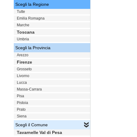
Scegli la Regione
Tutte
Emilia Romagna
Marche
Toscana
Umbria
Scegli la Provincia
Arezzo
Firenze
Grosseto
Livorno
Lucca
Massa-Carrara
Pisa
Pistoia
Prato
Siena
Scegli il Comune
Tavarnelle Val di Pesa