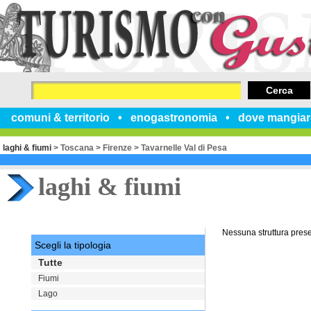
Cerca
comuni & territorio
enogastronomia
dove mangiar
laghi & fiumi
>
Toscana
>
Firenze
>
Tavarnelle Val di Pesa
laghi & fiumi
Nessuna struttura pres
Scegli la tipologia
Tutte
Fiumi
Lago