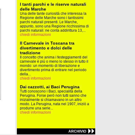
I tanti parchi e le riserve naturali
delle Marche
Una delle tante curiosità che interessa la
Regione delle Marche sono i tantissimi
parchi naturali presenti. Le Marche,
appunto, sono una Regione ricchissima di
parchi naturali: ne conta addirittura 13,...
chiedi informazioni
Il Carnevale in Toscana tra
divertimento e dolci delle
tradizione
Il concetto che anima i festeggiamenti del
carnevale è più o meno lo stesso in tutto il
mondo: un momento di liberazione e
divertimento prima di entrare nel periodo
della...
chiedi informazioni
Dai cazzotti, ai Baci Perugina
Tutti conoscono i Baci, specialità della
Perugina. Forse però non tutti sanno che
inizialmente si chiamavano in un altro
modo. La Perugina, nata nel 1907, iniziò a
produrre una serie...
chiedi informazioni
ARCHIVIO