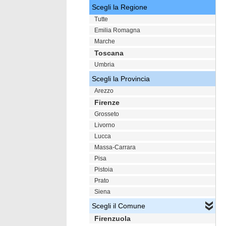
Scegli la Regione
Tutte
Emilia Romagna
Marche
Toscana
Umbria
Scegli la Provincia
Arezzo
Firenze
Grosseto
Livorno
Lucca
Massa-Carrara
Pisa
Pistoia
Prato
Siena
Scegli il Comune
Firenzuola