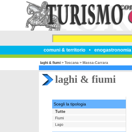
comuni & territorio
enogastronomia
laghi & fiumi
>
Toscana
>
Massa-Carrara
laghi & fiumi
Scegli la tipologia
Tutte
Fiumi
Lago