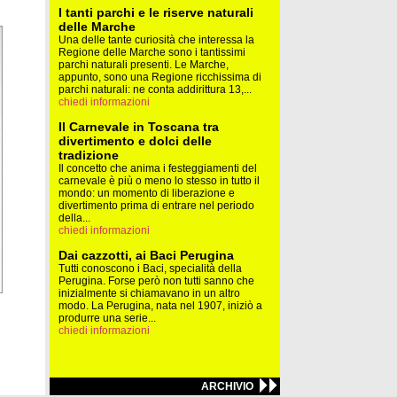
I tanti parchi e le riserve naturali
delle Marche
Una delle tante curiosità che interessa la
Regione delle Marche sono i tantissimi
parchi naturali presenti. Le Marche,
appunto, sono una Regione ricchissima di
parchi naturali: ne conta addirittura 13,...
chiedi informazioni
Il Carnevale in Toscana tra
divertimento e dolci delle
tradizione
Il concetto che anima i festeggiamenti del
carnevale è più o meno lo stesso in tutto il
mondo: un momento di liberazione e
divertimento prima di entrare nel periodo
della...
chiedi informazioni
Dai cazzotti, ai Baci Perugina
Tutti conoscono i Baci, specialità della
Perugina. Forse però non tutti sanno che
inizialmente si chiamavano in un altro
modo. La Perugina, nata nel 1907, iniziò a
produrre una serie...
chiedi informazioni
ARCHIVIO