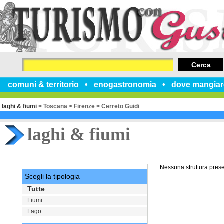
Cerca
comuni & territorio
enogastronomia
dove mangiar
laghi & fiumi
>
Toscana
>
Firenze
>
Cerreto Guidi
laghi & fiumi
Nessuna struttura pres
Scegli la tipologia
Tutte
Fiumi
Lago