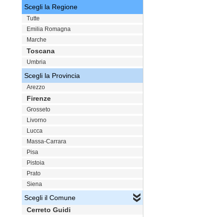
Scegli la Regione
Tutte
Emilia Romagna
Marche
Toscana
Umbria
Scegli la Provincia
Arezzo
Firenze
Grosseto
Livorno
Lucca
Massa-Carrara
Pisa
Pistoia
Prato
Siena
Scegli il Comune
Cerreto Guidi