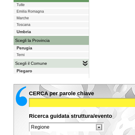
Tutte
Emilia Romagna
Marche
Toscana
Umbria
Scegli la Provincia
Perugia
Terni
Scegli il Comune
Piegaro
CERCA per parole chiave
Ricerca guidata struttura/evento