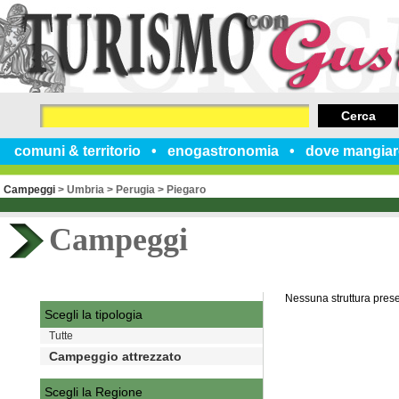
Cerca
comuni & territorio
enogastronomia
dove mangiar
Campeggi
>
Umbria
>
Perugia
>
Piegaro
Campeggi
Nessuna struttura pres
Scegli la tipologia
Tutte
Campeggio attrezzato
Scegli la Regione