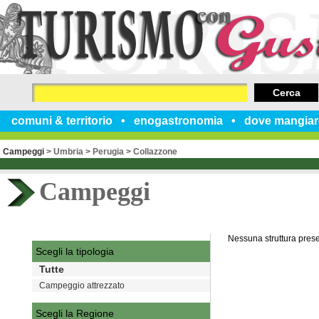
Cerca
comuni & territorio
enogastronomia
dove mangiar
Campeggi
>
Umbria
>
Perugia
>
Collazzone
Campeggi
Nessuna struttura pres
Scegli la tipologia
Tutte
Campeggio attrezzato
Scegli la Regione