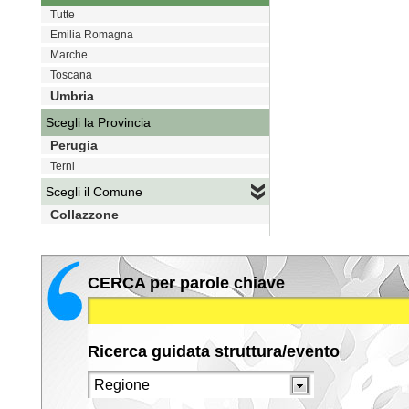
Tutte
Emilia Romagna
Marche
Toscana
Umbria
Scegli la Provincia
Perugia
Terni
Scegli il Comune
Collazzone
CERCA per parole chiave
Ricerca guidata struttura/evento