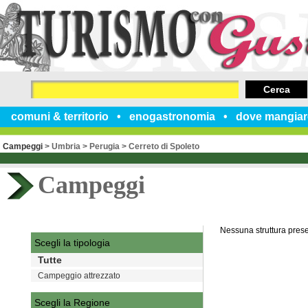
Cerca
comuni & territorio
enogastronomia
dove mangiar
Campeggi
>
Umbria
>
Perugia
>
Cerreto di Spoleto
Campeggi
Nessuna struttura pres
Scegli la tipologia
Tutte
Campeggio attrezzato
Scegli la Regione