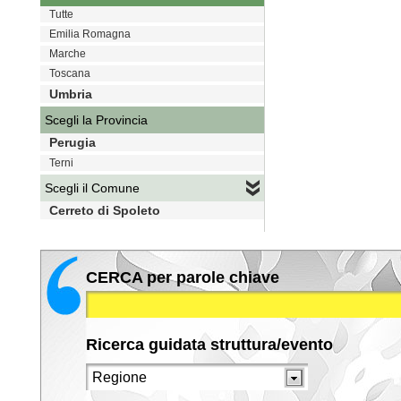
Tutte
Emilia Romagna
Marche
Toscana
Umbria
Scegli la Provincia
Perugia
Terni
Scegli il Comune
Cerreto di Spoleto
CERCA per parole chiave
Ricerca guidata struttura/evento