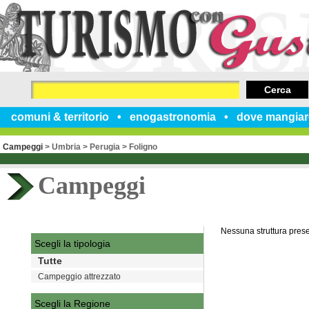
Cerca
comuni & territorio
enogastronomia
dove mangiar
Campeggi
>
Umbria
>
Perugia
>
Foligno
Campeggi
Nessuna struttura pres
Scegli la tipologia
Tutte
Campeggio attrezzato
Scegli la Regione