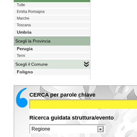
Tutte
Emilia Romagna
Marche
Toscana
Umbria
Scegli la Provincia
Perugia
Terni
Scegli il Comune
Foligno
CERCA per parole chiave
Ricerca guidata struttura/evento