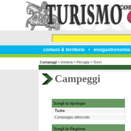
comuni & territorio
enogastronomia
Campeggi
>
Umbria
>
Perugia
>
Trevi
Campeggi
Scegli la tipologia
Tutte
Campeggio attrezzato
Scegli la Regione