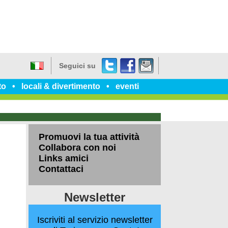
Twitter
Facebook
dillo
Seguici su
a
Italiano
un
to
locali & divertimento
eventi
amico
Promuovi la tua attività
Collabora con noi
Links amici
Contattaci
Newsletter
Iscriviti al servizio newsletter