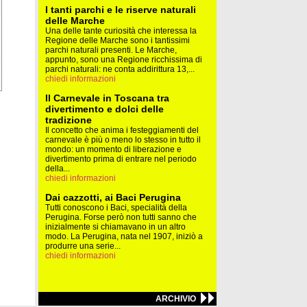
I tanti parchi e le riserve naturali
delle Marche
Una delle tante curiosità che interessa la
Regione delle Marche sono i tantissimi
parchi naturali presenti. Le Marche,
appunto, sono una Regione ricchissima di
parchi naturali: ne conta addirittura 13,...
chiedi informazioni
Il Carnevale in Toscana tra
divertimento e dolci delle
tradizione
Il concetto che anima i festeggiamenti del
carnevale è più o meno lo stesso in tutto il
mondo: un momento di liberazione e
divertimento prima di entrare nel periodo
della...
chiedi informazioni
Dai cazzotti, ai Baci Perugina
Tutti conoscono i Baci, specialità della
Perugina. Forse però non tutti sanno che
inizialmente si chiamavano in un altro
modo. La Perugina, nata nel 1907, iniziò a
produrre una serie...
chiedi informazioni
ARCHIVIO