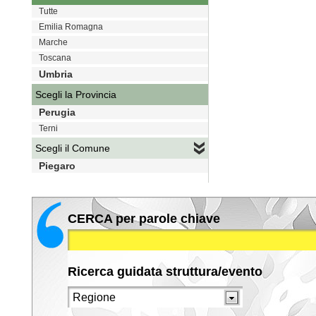
Tutte
Emilia Romagna
Marche
Toscana
Umbria
Scegli la Provincia
Perugia
Terni
Scegli il Comune
Piegaro
CERCA per parole chiave
Ricerca guidata struttura/evento