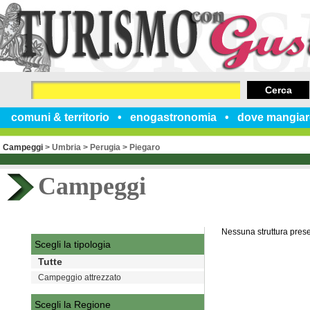
Cerca
comuni & territorio
enogastronomia
dove mangiar
Campeggi
>
Umbria
>
Perugia
>
Piegaro
Campeggi
Nessuna struttura pres
Scegli la tipologia
Tutte
Campeggio attrezzato
Scegli la Regione