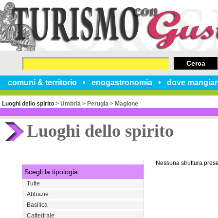
Cerca
comuni & territorio
enogastronomia
dove mangiar
Luoghi dello spirito
>
Umbria
>
Perugia
>
Magione
Luoghi dello spirito
Nessuna struttura pres
Scegli la tipologia
Tutte
Abbazie
Basilica
Cattedrale