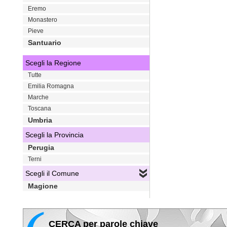
Eremo
Monastero
Pieve
Santuario
Scegli la Regione
Tutte
Emilia Romagna
Marche
Toscana
Umbria
Scegli la Provincia
Perugia
Terni
Scegli il Comune
Magione
CERCA per parole chiave