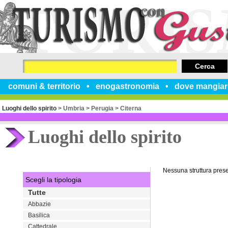
Cerca
comuni & territorio
enogastronomia
dove mangiar
Luoghi dello spirito
>
Umbria
>
Perugia
>
Citerna
Luoghi dello spirito
Nessuna struttura pres
Scegli la tipologia
Tutte
Abbazie
Basilica
Cattedrale