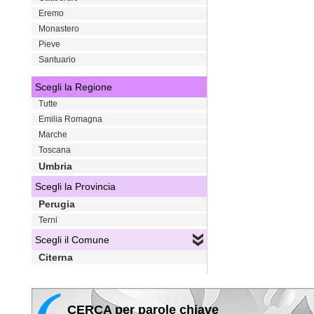
Eremo
Monastero
Pieve
Santuario
Scegli la Regione
Tutte
Emilia Romagna
Marche
Toscana
Umbria
Scegli la Provincia
Perugia
Terni
Scegli il Comune
Citerna
CERCA per parole chiave