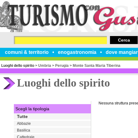
Cerca
comuni & territorio
enogastronomia
dove mangiar
Luoghi dello spirito
>
Umbria
>
Perugia
>
Monte Santa Maria Tiberina
Luoghi dello spirito
Nessuna struttura pres
Scegli la tipologia
Tutte
Abbazie
Basilica
Cattedrale