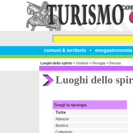
comuni & territorio
enogastronomia
Luoghi dello spirito
>
Umbria
>
Perugia
>
Deruta
Luoghi dello spir
Scegli la tipologia
Tutte
Abbazie
Basilica
Cattedrale