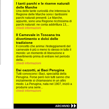
I tanti parchi e le riserve naturali
delle Marche
Una delle tante curiosità che interessa la
Regione delle Marche sono i tantissimi
parchi naturali presenti. Le Marche,
appunto, sono una Regione ricchissima di
parchi naturali: ne conta addirittura 13,...
chiedi informazioni
Il Carnevale in Toscana tra
divertimento e dolci delle
tradizione
Il concetto che anima i festeggiamenti del
carnevale è più o meno lo stesso in tutto il
mondo: un momento di liberazione e
divertimento prima di entrare nel periodo
della...
chiedi informazioni
Dai cazzotti, ai Baci Perugina
Tutti conoscono i Baci, specialità della
Perugina. Forse però non tutti sanno che
inizialmente si chiamavano in un altro
modo. La Perugina, nata nel 1907, iniziò a
produrre una serie...
chiedi informazioni
ARCHIVIO