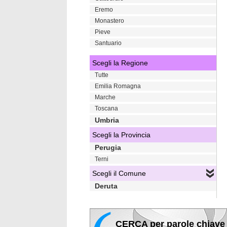
Eremo
Monastero
Pieve
Santuario
Scegli la Regione
Tutte
Emilia Romagna
Marche
Toscana
Umbria
Scegli la Provincia
Perugia
Terni
Scegli il Comune
Deruta
CERCA per parole chiave