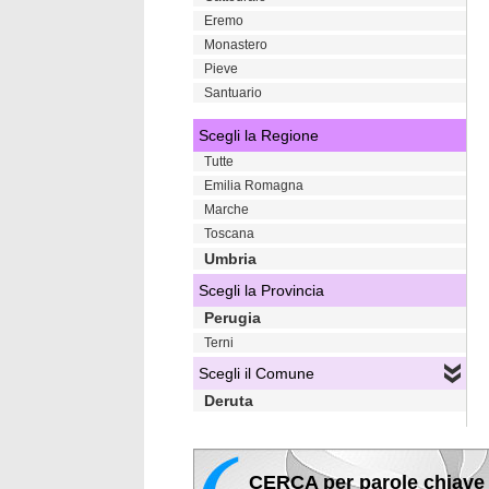
Eremo
Monastero
Pieve
Santuario
Scegli la Regione
Tutte
Emilia Romagna
Marche
Toscana
Umbria
Scegli la Provincia
Perugia
Terni
Scegli il Comune
Deruta
CERCA per parole chiave