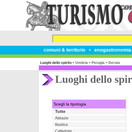
comuni & territorio
enogastronomia
Luoghi dello spirito
>
Umbria
>
Perugia
>
Deruta
Luoghi dello spir
Scegli la tipologia
Tutte
Abbazie
Basilica
Cattedrale