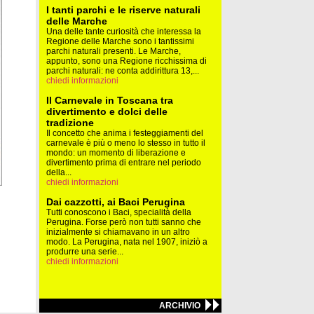
I tanti parchi e le riserve naturali
delle Marche
Una delle tante curiosità che interessa la
Regione delle Marche sono i tantissimi
parchi naturali presenti. Le Marche,
appunto, sono una Regione ricchissima di
parchi naturali: ne conta addirittura 13,...
chiedi informazioni
Il Carnevale in Toscana tra
divertimento e dolci delle
tradizione
Il concetto che anima i festeggiamenti del
carnevale è più o meno lo stesso in tutto il
mondo: un momento di liberazione e
divertimento prima di entrare nel periodo
della...
chiedi informazioni
Dai cazzotti, ai Baci Perugina
Tutti conoscono i Baci, specialità della
Perugina. Forse però non tutti sanno che
inizialmente si chiamavano in un altro
modo. La Perugina, nata nel 1907, iniziò a
produrre una serie...
chiedi informazioni
ARCHIVIO