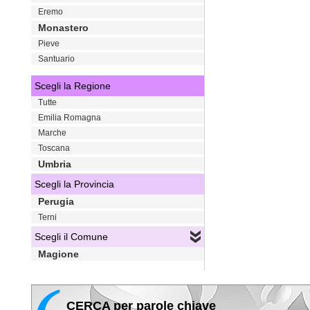
Eremo
Monastero
Pieve
Santuario
Scegli la Regione
Tutte
Emilia Romagna
Marche
Toscana
Umbria
Scegli la Provincia
Perugia
Terni
Scegli il Comune
Magione
CERCA per parole chiave