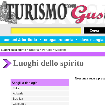
Cerca
comuni & territorio
enogastronomia
dove mangiar
Luoghi dello spirito
>
Umbria
>
Perugia
>
Magione
Luoghi dello spirito
Nessuna struttura pres
Scegli la tipologia
Tutte
Abbazie
Basilica
Cattedrale