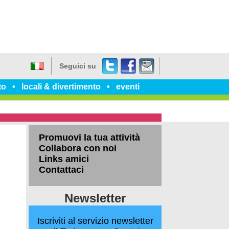
Twitter
Facebook
dillo
Seguici su
a
Italiano
un
to
locali & divertimento
eventi
amico
Promuovi la tua attività
Collabora con noi
Links amici
Contattaci
Newsletter
Iscriviti al servizio newsletter