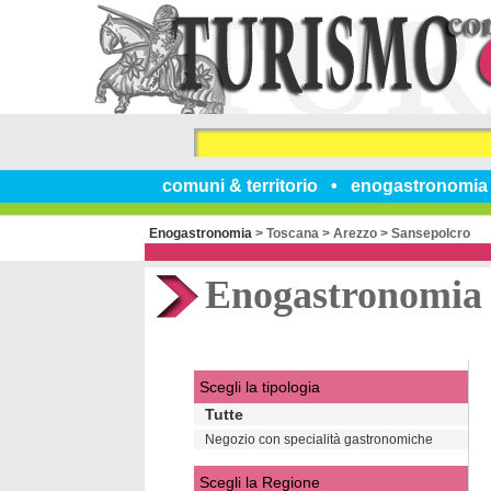
comuni & territorio
enogastronomia
Enogastronomia
>
Toscana
>
Arezzo
>
Sansepolcro
Enogastronomia
Scegli la tipologia
Tutte
Negozio con specialità gastronomiche
Scegli la Regione