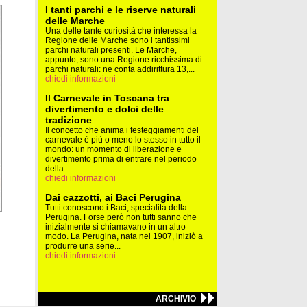
I tanti parchi e le riserve naturali
delle Marche
Una delle tante curiosità che interessa la
Regione delle Marche sono i tantissimi
parchi naturali presenti. Le Marche,
appunto, sono una Regione ricchissima di
parchi naturali: ne conta addirittura 13,...
chiedi informazioni
Il Carnevale in Toscana tra
divertimento e dolci delle
tradizione
Il concetto che anima i festeggiamenti del
carnevale è più o meno lo stesso in tutto il
mondo: un momento di liberazione e
divertimento prima di entrare nel periodo
della...
chiedi informazioni
Dai cazzotti, ai Baci Perugina
Tutti conoscono i Baci, specialità della
Perugina. Forse però non tutti sanno che
inizialmente si chiamavano in un altro
modo. La Perugina, nata nel 1907, iniziò a
produrre una serie...
chiedi informazioni
ARCHIVIO