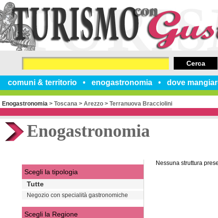
Cerca
comuni & territorio
enogastronomia
dove mangiar
Enogastronomia
>
Toscana
>
Arezzo
>
Terranuova Bracciolini
Enogastronomia
Nessuna struttura pres
Scegli la tipologia
Tutte
Negozio con specialità gastronomiche
Scegli la Regione