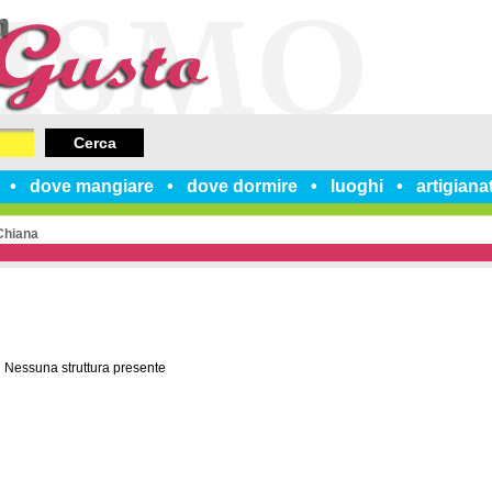
Cerca
dove mangiare
dove dormire
luoghi
artigiana
Chiana
Nessuna struttura presente