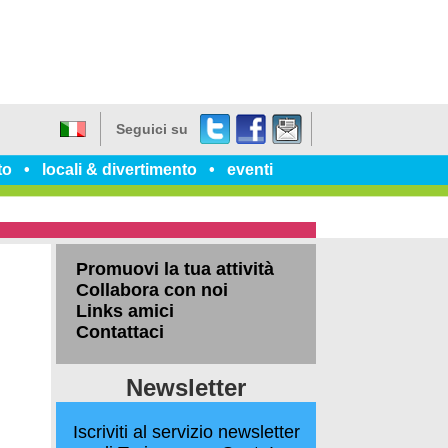
Twitter
Facebook
dillo
Seguici su
a
Italiano
un
to
locali & divertimento
eventi
amico
Promuovi la tua attività
Collabora con noi
Links amici
Contattaci
Newsletter
Iscriviti al servizio newsletter