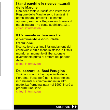
I tanti parchi e le riserve naturali
delle Marche
Una delle tante curiosità che interessa la
Regione delle Marche sono i tantissimi
parchi naturali presenti. Le Marche,
appunto, sono una Regione ricchissima di
parchi naturali: ne conta addirittura 13,...
chiedi informazioni
Il Carnevale in Toscana tra
divertimento e dolci delle
tradizione
Il concetto che anima i festeggiamenti del
carnevale è più o meno lo stesso in tutto il
mondo: un momento di liberazione e
divertimento prima di entrare nel periodo
della...
chiedi informazioni
Dai cazzotti, ai Baci Perugina
Tutti conoscono i Baci, specialità della
Perugina. Forse però non tutti sanno che
inizialmente si chiamavano in un altro
modo. La Perugina, nata nel 1907, iniziò a
produrre una serie...
chiedi informazioni
ARCHIVIO