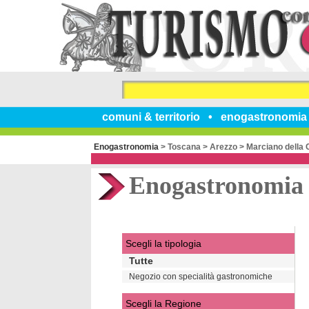
comuni & territorio
enogastronomia
Enogastronomia
>
Toscana
>
Arezzo
>
Marciano della 
Enogastronomia
Scegli la tipologia
Tutte
Negozio con specialità gastronomiche
Scegli la Regione