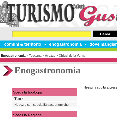
Cerca
comuni & territorio
enogastronomia
dove mangiar
Enogastronomia
>
Toscana
>
Arezzo
>
Chiusi della Verna
Enogastronomia
Nessuna struttura pres
Scegli la tipologia
Tutte
Negozio con specialità gastronomiche
Scegli la Regione