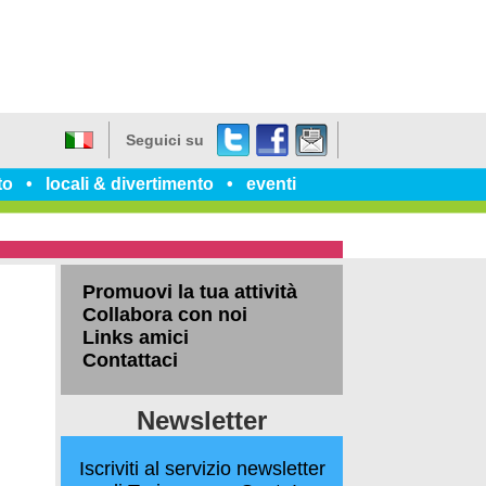
Twitter
Facebook
dillo
Seguici su
a
Italiano
un
to
locali & divertimento
eventi
amico
Promuovi la tua attività
Collabora con noi
Links amici
Contattaci
Newsletter
Iscriviti al servizio newsletter