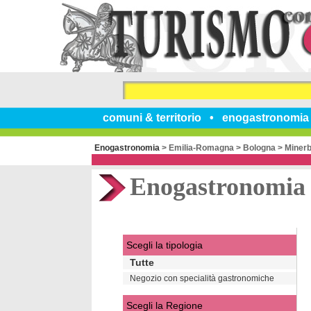
comuni & territorio
enogastronomia
Enogastronomia
>
Emilia-Romagna
>
Bologna
>
Minerb
Enogastronomia
Scegli la tipologia
Tutte
Negozio con specialità gastronomiche
Scegli la Regione