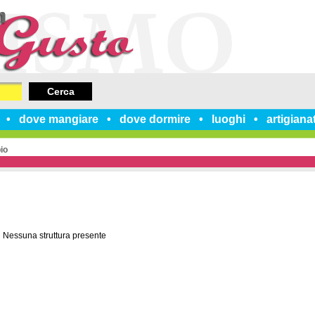
Cerca
dove mangiare
dove dormire
luoghi
artigiana
io
Nessuna struttura presente