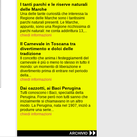
I tanti parchi e le riserve naturali
delle Marche
Una delle tante curiosità che interessa la
Regione delle Marche sono i tantissimi
parchi naturali presenti. Le Marche,
appunto, sono una Regione ricchissima di
parchi naturali: ne conta addirittura 13,...
chiedi informazioni
Il Carnevale in Toscana tra
divertimento e dolci delle
tradizione
Il concetto che anima i festeggiamenti del
carnevale è più o meno lo stesso in tutto il
mondo: un momento di liberazione e
divertimento prima di entrare nel periodo
della...
chiedi informazioni
Dai cazzotti, ai Baci Perugina
Tutti conoscono i Baci, specialità della
Perugina. Forse però non tutti sanno che
inizialmente si chiamavano in un altro
modo. La Perugina, nata nel 1907, iniziò a
produrre una serie...
chiedi informazioni
ARCHIVIO