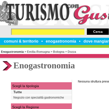
Cerca
comuni & territorio
enogastronomia
dove mangiar
Enogastronomia
>
Emilia-Romagna
>
Bologna
>
Dozza
Enogastronomia
Nessuna struttura pres
Scegli la tipologia
Tutte
Negozio con specialità gastronomiche
Scegli la Regione