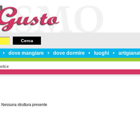
Cerca
dove mangiare
dove dormire
luoghi
artigiana
elice
Nessuna struttura presente