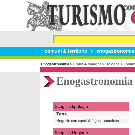
comuni & territorio
enogastronomia
Enogastronomia
>
Emilia-Romagna
>
Bologna
>
Fontan
Enogastronomia
Scegli la tipologia
Tutte
Negozio con specialità gastronomiche
Scegli la Regione