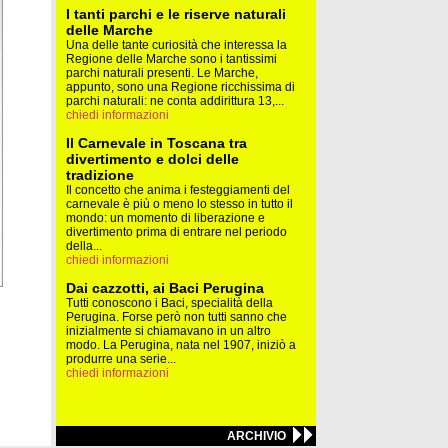
I tanti parchi e le riserve naturali
delle Marche
Una delle tante curiosità che interessa la
Regione delle Marche sono i tantissimi
parchi naturali presenti. Le Marche,
appunto, sono una Regione ricchissima di
parchi naturali: ne conta addirittura 13,...
chiedi informazioni
Il Carnevale in Toscana tra
divertimento e dolci delle
tradizione
Il concetto che anima i festeggiamenti del
carnevale è più o meno lo stesso in tutto il
mondo: un momento di liberazione e
divertimento prima di entrare nel periodo
della...
chiedi informazioni
Dai cazzotti, ai Baci Perugina
Tutti conoscono i Baci, specialità della
Perugina. Forse però non tutti sanno che
inizialmente si chiamavano in un altro
modo. La Perugina, nata nel 1907, iniziò a
produrre una serie...
chiedi informazioni
ARCHIVIO