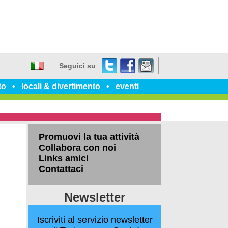
Twitter
Facebook
dillo
Seguici su
a
Italiano
un
to
locali & divertimento
eventi
amico
Promuovi la tua attività
Collabora con noi
Links amici
Contattaci
Newsletter
Iscriviti al servizio newsletter