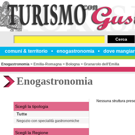
Cerca
comuni & territorio
enogastronomia
dove mangiar
Enogastronomia
>
Emilia-Romagna
>
Bologna
>
Granarolo dell'Emilia
Enogastronomia
Nessuna struttura pres
Scegli la tipologia
Tutte
Negozio con specialità gastronomiche
Scegli la Regione