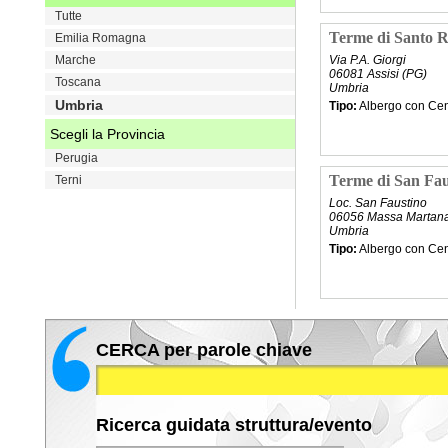
Tutte
VAI
Terme di Santo R
Emilia Romagna
Marche
Via P.A. Giorgi
06081 Assisi (PG)
Toscana
Umbria
Umbria
Tipo:
Albergo con Cen
Scegli la Provincia
Perugia
VAI
Terme di San Fau
Terni
Loc. San Faustino
06056 Massa Martana
Umbria
Tipo:
Albergo con Cen
VAI
CERCA per parole chiave
Ricerca guidata struttura/evento