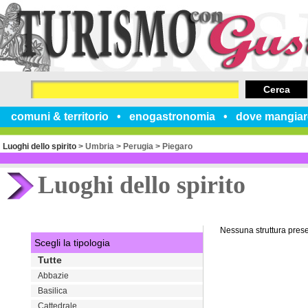
Cerca
comuni & territorio
enogastronomia
dove mangiar
Luoghi dello spirito
>
Umbria
>
Perugia
>
Piegaro
Luoghi dello spirito
Nessuna struttura pres
Scegli la tipologia
Tutte
Abbazie
Basilica
Cattedrale