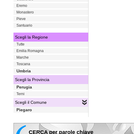
Eremo
Monastero
Pieve
Santuario
Scegli la Regione
Tutte
Emilia Romagna
Marche
Toscana
Umbria
Scegli la Provincia
Perugia
Terni
Scegli il Comune
Piegaro
CERCA per parole chiave