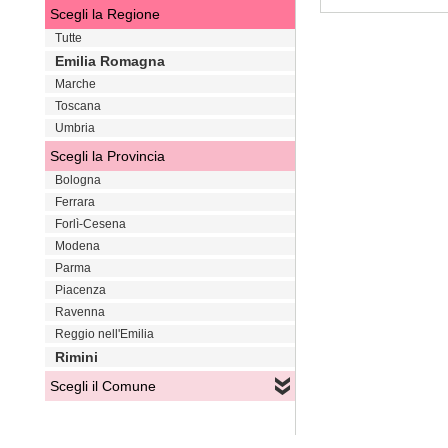
Scegli la Regione
VAI
Tutte
Emilia Romagna
Marche
Toscana
Umbria
Scegli la Provincia
Bologna
Ferrara
Forlì-Cesena
Modena
Parma
Piacenza
Ravenna
Reggio nell'Emilia
Rimini
Scegli il Comune