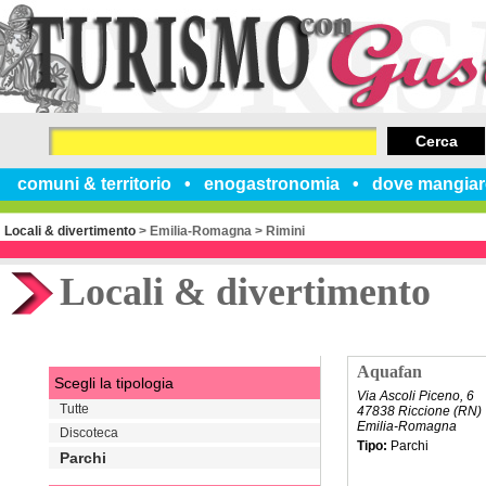
Cerca
comuni & territorio
enogastronomia
dove mangiar
Locali & divertimento
>
Emilia-Romagna
>
Rimini
Locali & divertimento
Aquafan
Scegli la tipologia
Via Ascoli Piceno, 6
Tutte
47838 Riccione (RN)
Emilia-Romagna
Discoteca
Tipo:
Parchi
Parchi