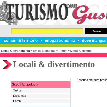
Cerca
comuni & territorio
enogastronomia
dove mangiar
Locali & divertimento
>
Emilia-Romagna
>
Rimini
>
Monte Colombo
Locali & divertimento
Nessuna struttura pres
Scegli la tipologia
Tutte
Discoteca
Parchi