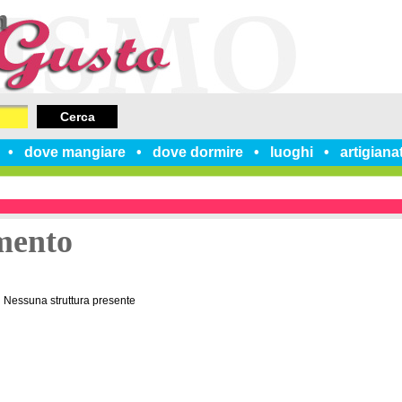
Cerca
dove mangiare
dove dormire
luoghi
artigiana
mento
Nessuna struttura presente