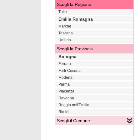
Scegli la Regione
Tutte
Emilia Romagna
Marche
Toscana
Umbria
Scegli la Provincia
Bologna
Ferrara
Forlì-Cesena
Modena
Parma
Piacenza
Ravenna
Reggio nell'Emilia
Rimini
Scegli il Comune