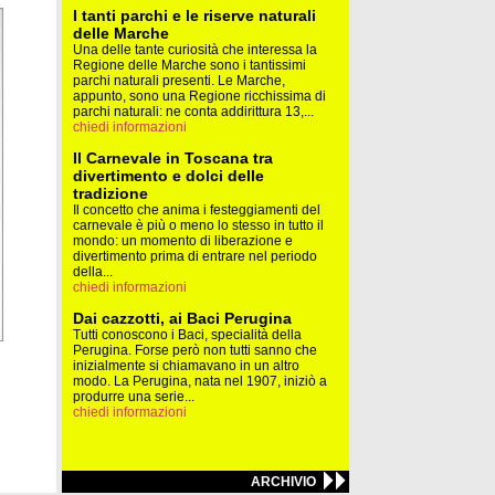
I tanti parchi e le riserve naturali
delle Marche
Una delle tante curiosità che interessa la
Regione delle Marche sono i tantissimi
parchi naturali presenti. Le Marche,
appunto, sono una Regione ricchissima di
parchi naturali: ne conta addirittura 13,...
chiedi informazioni
Il Carnevale in Toscana tra
divertimento e dolci delle
tradizione
Il concetto che anima i festeggiamenti del
carnevale è più o meno lo stesso in tutto il
mondo: un momento di liberazione e
divertimento prima di entrare nel periodo
della...
chiedi informazioni
Dai cazzotti, ai Baci Perugina
Tutti conoscono i Baci, specialità della
Perugina. Forse però non tutti sanno che
inizialmente si chiamavano in un altro
modo. La Perugina, nata nel 1907, iniziò a
produrre una serie...
chiedi informazioni
ARCHIVIO