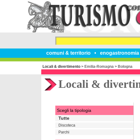
comuni & territorio
enogastronomia
Locali & divertimento
>
Emilia-Romagna
>
Bologna
Locali & diverti
Scegli la tipologia
Tutte
Discoteca
Parchi