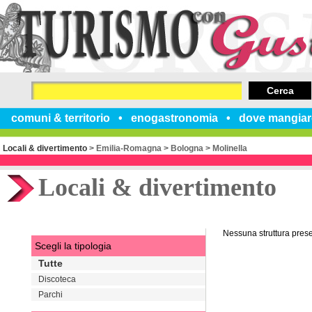
Cerca
comuni & territorio
enogastronomia
dove mangiar
Locali & divertimento
>
Emilia-Romagna
>
Bologna
>
Molinella
Locali & divertimento
Nessuna struttura pres
Scegli la tipologia
Tutte
Discoteca
Parchi