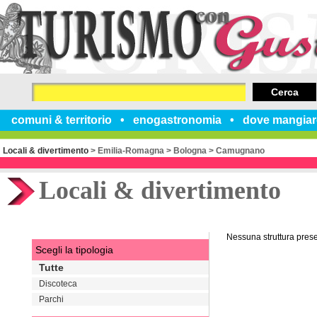
Cerca
comuni & territorio
enogastronomia
dove mangiar
Locali & divertimento
>
Emilia-Romagna
>
Bologna
>
Camugnano
Locali & divertimento
Nessuna struttura pres
Scegli la tipologia
Tutte
Discoteca
Parchi