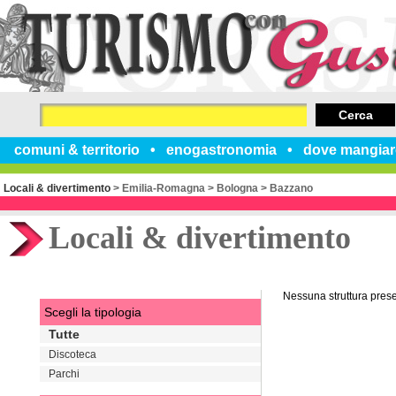
Cerca
comuni & territorio
enogastronomia
dove mangiar
Locali & divertimento
>
Emilia-Romagna
>
Bologna
>
Bazzano
Locali & divertimento
Nessuna struttura pres
Scegli la tipologia
Tutte
Discoteca
Parchi