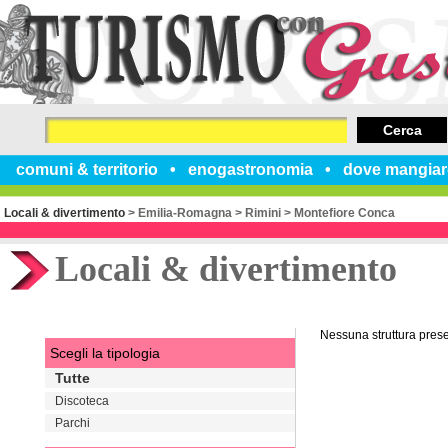
Cerca
comuni & territorio
enogastronomia
dove mangiar
Locali & divertimento
>
Emilia-Romagna
>
Rimini
>
Montefiore Conca
Locali & divertimento
Nessuna struttura pres
Scegli la tipologia
Tutte
Discoteca
Parchi