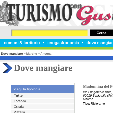
Cerca
comuni & territorio
enogastronomia
dove mangiar
Dove mangiare
>
Marche
>
Ancona
Dove mangiare
Madonnina del P
Scegli la tipologia
Via Lungomare Italia,
Tutte
60019 Senigallia (AN
Marche
Locanda
Tipo:
Ristorante
Osteria
Pizzeria