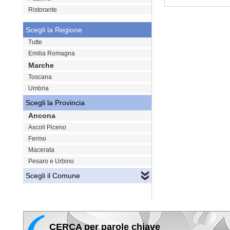
Ristorante
VAI
Scegli la Regione
Tutte
Emilia Romagna
Marche
Toscana
Umbria
Scegli la Provincia
Ancona
Ascoli Piceno
Fermo
Macerata
Pesaro e Urbino
Scegli il Comune
CERCA per parole chiave