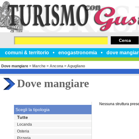
Cerca
comuni & territorio
enogastronomia
dove mangiar
Dove mangiare
>
Marche
>
Ancona
>
Agugliano
Dove mangiare
Nessuna struttura pres
Scegli la tipologia
Tutte
Locanda
Osteria
Pizzeria