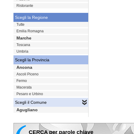
Ristorante
Scegli la Regione
Tutte
Emilia Romagna
Marche
Toscana
Umbria
Scegli la Provincia
Ancona
Ascoli Piceno
Fermo
Macerata
Pesaro e Urbino
Scegli il Comune
Agugliano
CERCA per parole chiave